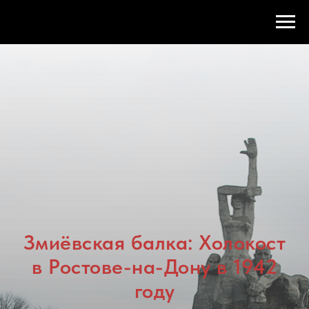
Змиёвская балка: Холокост
в Ростове-на-Дону в 1942
году