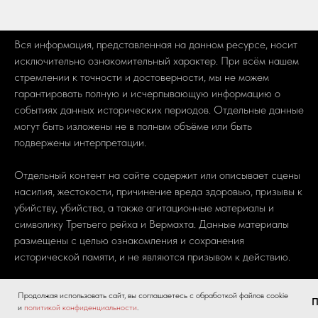
Вся информация, представленная на данном ресурсе, носит
исключительно ознакомительный характер. При всём нашем
стремлении к точности и достоверности, мы не можем
гарантировать полную и исчерпывающую информацию о
событиях данных исторических периодов. Отдельные данные
могут быть изложены не в полным объёме или быть
подвержены интерпретации.
Отдельный контент на сайте содержит или описывает сцены
насилия, жестокости, причинение вреда здоровью, призывы к
убийству, убийства, а также агитационные материалы и
символику Третьего рейха и Вермахта. Данные материалы
размещены с целью ознакомления и сохранения
исторической памяти, и не являются призывом к действию.
Администрация сайта не несет ответственности за
Продолжая использовать сайт, вы соглашаетесь с обработкой файлов cookie
П
возможные неточности, ошибки или упущения. Для получения
и
политикой конфиденциальности
.