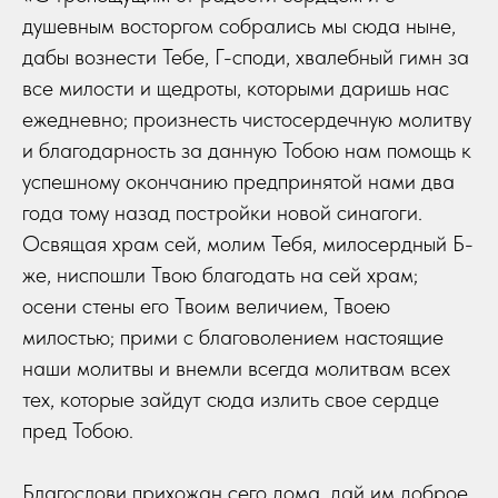
душевным восторгом собрались мы сюда ныне,
дабы вознести Тебе, Г-споди, хвалебный гимн за
все милости и щедроты, которыми даришь нас
ежедневно; произнесть чистосердечную молитву
и благодарность за данную Тобою нам помощь к
успешному окончанию предпринятой нами два
года тому назад постройки новой синагоги.
Освящая храм сей, молим Тебя, милосердный Б-
же, ниспошли Твою благодать на сей храм;
осени стены его Твоим величием, Твоею
милостью; прими с благоволением настоящие
наши молитвы и внемли всегда молитвам всех
тех, которые зайдут сюда излить свое сердце
пред Тобою.
Благослови прихожан сего дома, дай им доброе