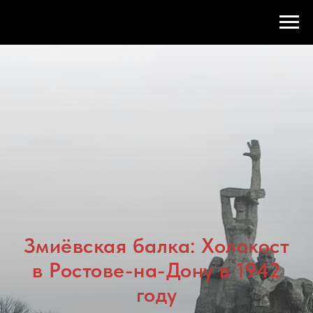
Змиёвская балка: Холокост
в Ростове-на-Дону в 1942
году